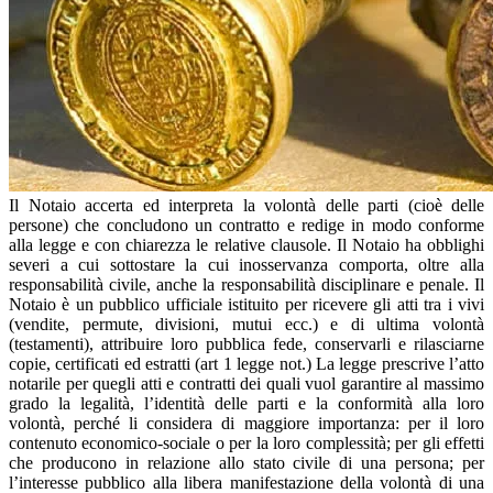
Il Notaio accerta ed interpreta la volontà delle parti (cioè delle
persone) che concludono un contratto e redige in modo conforme
alla legge e con chiarezza le relative clausole. Il Notaio ha obblighi
severi a cui sottostare la cui inosservanza comporta, oltre alla
responsabilità civile, anche la responsabilità disciplinare e penale. Il
Notaio è un pubblico ufficiale istituito per ricevere gli atti tra i vivi
(vendite, permute, divisioni, mutui ecc.) e di ultima volontà
(testamenti), attribuire loro pubblica fede, conservarli e rilasciarne
copie, certificati ed estratti (art 1 legge not.) La legge prescrive l’atto
notarile per quegli atti e contratti dei quali vuol garantire al massimo
grado la legalità, l’identità delle parti e la conformità alla loro
volontà, perché li considera di maggiore importanza: per il loro
contenuto economico-sociale o per la loro complessità; per gli effetti
che producono in relazione allo stato civile di una persona; per
l’interesse pubblico alla libera manifestazione della volontà di una