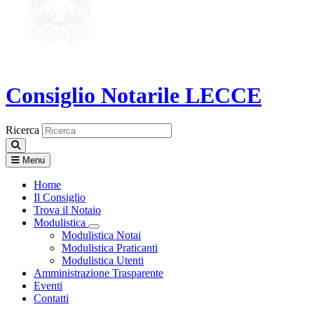
Consiglio Notarile
LECCE
Ricerca
Menu
Home
Il Consiglio
Trova il Notaio
Modulistica
Visualizza menù di secondo livello
Modulistica Notai
Modulistica Praticanti
Modulistica Utenti
Amministrazione Trasparente
Eventi
Contatti